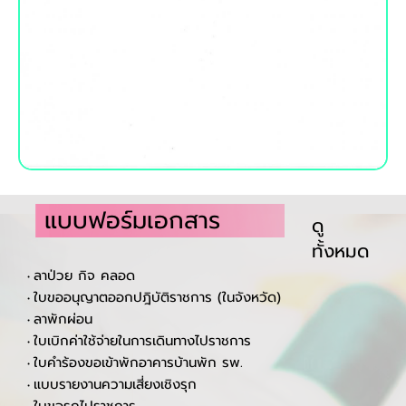
แบบฟอร์มเอกสาร
ดู
ทั้งหมด
ลาป่วย กิจ คลอด
•
ใบขออนุญาตออกปฎิบัติราชการ (ในจังหวัด)
•