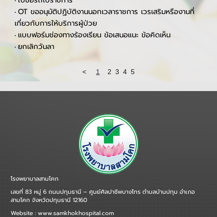
ลาพักผ่อน
•
ใบเบิกค่าใช้จ่ายในการเดินทางไปราชการ
•
ใบคำร้องขอเข้าพักอาคารบ้านพัก รพ.
•
แบบรายงานความเสี่ยงเชิงรุก
•
ใบขอรถไปราชการ
•
OT ขออนุมัติปฏิบัติงานนอกเวลาราชการ เวรเสริมหรืองานที่
•
เกี่ยวกับการให้บริการผู้ป่วย
แบบฟอร์มช่องทางร้องเรียน ข้อเสนอแนะ ข้อคิดเห็น
•
ยกเลิกวันลา
•
<
1
2
3
4
5