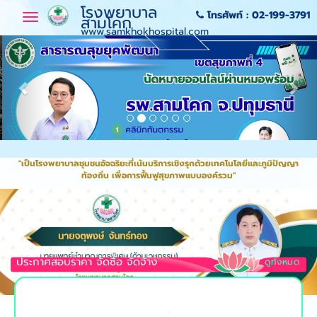
-->
-->
-->
-->
โรงพยาบาล
โทรศัพท์ :
02-199-3791
Previous
Toggle
Nex
สามโคก
navigation
www.samkhokhospital.com
Previous
Nex
"เป็นโรงพยาบาลชุมชนอัจฉริยะที่เน้นบริการเชิงรุกด้วยเทคโนโลยีและภูมิปัญญา
ท้องถิ่น เพื่อการฟื้นฟูสุขภาพแบบองค์รวม"