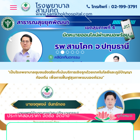
-->
-->
-->
-->
โรงพยาบาล
โทรศัพท์ :
02-199-3791
Previous
Toggle
Nex
สามโคก
navigation
www.samkhokhospital.com
Previous
Nex
"เป็นโรงพยาบาลชุมชนอัจฉริยะที่เน้นบริการเชิงรุกด้วยเทคโนโลยีและภูมิปัญญา
ท้องถิ่น เพื่อการฟื้นฟูสุขภาพแบบองค์รวม"