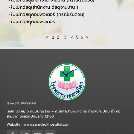
OTขออนุมัติปฏิบัติงานนอกเวลาราชการ งาน Back office
•
แผนปฎิบัติการจัดซื้อ จัดจ้าง ประจำปีงบประมาณ2568
•
ใบขอคืนอุปกรณ์-ครุภัณฑ์
•
ขอซ่อมครุภัณฑ์การแพทย์(เครื่องมือแพทย์)
•
ใบเบิกวัสดุุสำนักงาน งานบ้าน (กรณีเร่นด่วน)
•
ใบเบิกวัสดุ(สำนักงาน วัสดุงานบ้าน )
•
ใบเบิกวัสดุุคอมพิวเตอร์ (กรณีเร่นด่วน)
•
ใบเบิกวัสดุุคอมพิวเตอร์
•
<
1
2
3
4
5
6
>