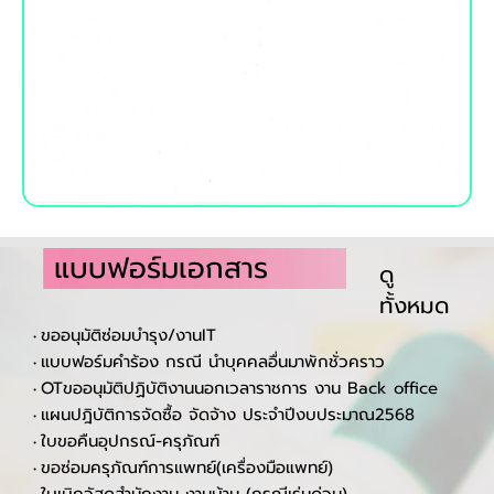
แบบฟอร์มเอกสาร
ดู
ทั้งหมด
ขออนุมัติซ่อมบำรุง/งานIT
•
แบบฟอร์มคำร้อง กรณี นำบุคคลอื่นมาพักชั่วคราว
•