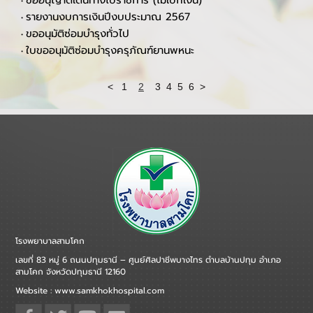
ใบอนุมัติฯจัดซื้อ-จัดจ้าง (งบเกิน100,000 บาท)
•
แบบฟอร์มการขอประชาสัมพันธ์บนเว็บไซต์โรงพยาบาลสามโคก
•
ใบขอย้าย(โดยตัดโอนตำแหน่ง)
•
แบบใบลาไปศึกษา ฝึกอบรม ปฏิบัติการวิจัย หร
•
ขออนุญาตเดินทางไปราชการ (ไม่เบิกเงิน)
•
รายงานงบการเงินปีงบประมาณ 2567
•
ขออนุมัติซ่อมบำรุงทั่วไป
•
ใบขออนุมัติซ่อมบำรุงครุภัณฑ์ยานพหนะ
•
<
1
2
3
4
5
6
>