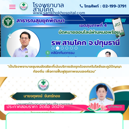
-->
-->
-->
-->
โรงพยาบาล
โทรศัพท์ :
02-199-3791
Previous
Toggle
Nex
สามโคก
navigation
www.samkhokhospital.com
Previous
Nex
"เป็นโรงพยาบาลชุมชนอัจฉริยะที่เน้นบริการเชิงรุกด้วยเทคโนโลยีและภูมิปัญญา
ท้องถิ่น เพื่อการฟื้นฟูสุขภาพแบบองค์รวม"