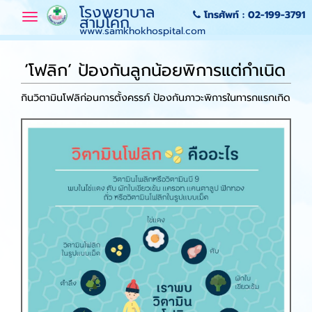
โรงพยาบาล
โทรศัพท์ :
02-199-3791
Toggle
สามโคก
navigation
www.samkhokhospital.com
‘โฟลิก’ ป้องกันลูกน้อยพิการแต่กำเนิด
กินวิตามินโฟลิก่อนการตั้งครรภ์ ป้องกันภาวะพิการในทารกแรกเกิด